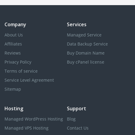
Company
Services
About Us
Managed Service
Affiliates
Data Backup Service
Reviews
Buy Domain Name
Privacy Policy
Buy cPanel license
Terms of service
Service Level Agreement
Sitemap
Hosting
Support
Managed WordPress Hosting
Blog
Managed VPS Hosting
Contact Us